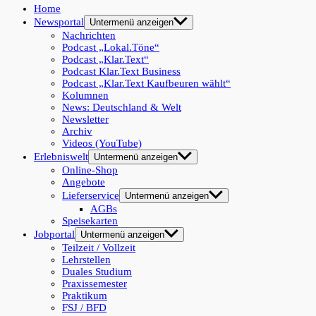
Home
Newsportal
Untermenü anzeigen
Nachrichten
Podcast „Lokal.Töne“
Podcast „Klar.Text“
Podcast Klar.Text Business
Podcast „Klar.Text Kaufbeuren wählt“
Kolumnen
News: Deutschland & Welt
Newsletter
Archiv
Videos (YouTube)
Erlebniswelt
Untermenü anzeigen
Online-Shop
Angebote
Lieferservice
Untermenü anzeigen
AGBs
Speisekarten
Jobportal
Untermenü anzeigen
Teilzeit / Vollzeit
Lehrstellen
Duales Studium
Praxissemester
Praktikum
FSJ / BFD