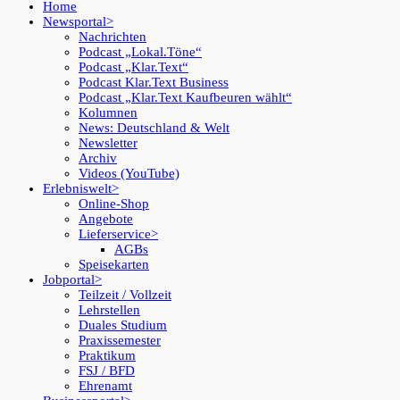
Home
Newsportal
Nachrichten
Podcast „Lokal.Töne“
Podcast „Klar.Text“
Podcast Klar.Text Business
Podcast „Klar.Text Kaufbeuren wählt“
Kolumnen
News: Deutschland & Welt
Newsletter
Archiv
Videos (YouTube)
Erlebniswelt
Online-Shop
Angebote
Lieferservice
AGBs
Speisekarten
Jobportal
Teilzeit / Vollzeit
Lehrstellen
Duales Studium
Praxissemester
Praktikum
FSJ / BFD
Ehrenamt