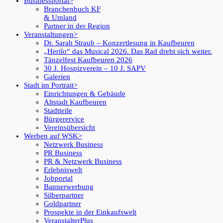
Businessportal
Branchenbuch KF
& Umland
Partner in der Region
Veranstaltungen
Dr. Sarah Straub – Konzertlesung in Kaufbeuren
„Herilo“ das Musical 2026. Das Rad dreht sich weiter.
Tänzelfest Kaufbeuren 2026
30 J. Hospizverein – 10 J. SAPV
Galerien
Stadt im Portrait
Einrichtungen & Gebäude
Altstadt Kaufbeuren
Stadtteile
Bürgerervice
Vereinsübersicht
Werben auf WSK
Netzwerk Business
PR Business
PR & Netzwerk Business
Erlebniswelt
Jobportal
Bannerwerbung
Silberpartner
Goldpartner
Prospekte in der Einkaufswelt
VeranstalterPlus