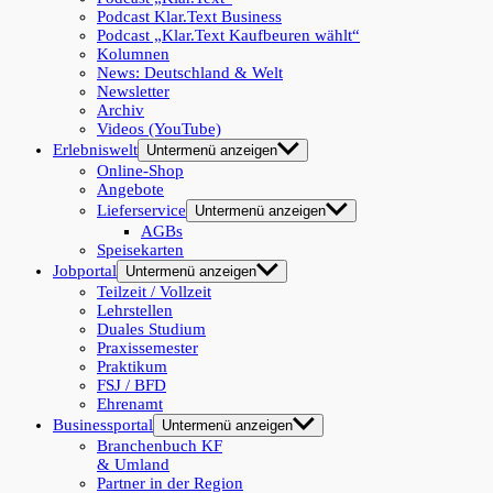
Podcast Klar.Text Business
Podcast „Klar.Text Kaufbeuren wählt“
Kolumnen
News: Deutschland & Welt
Newsletter
Archiv
Videos (YouTube)
Erlebniswelt
Untermenü anzeigen
Online-Shop
Angebote
Lieferservice
Untermenü anzeigen
AGBs
Speisekarten
Jobportal
Untermenü anzeigen
Teilzeit / Vollzeit
Lehrstellen
Duales Studium
Praxissemester
Praktikum
FSJ / BFD
Ehrenamt
Businessportal
Untermenü anzeigen
Branchenbuch KF
& Umland
Partner in der Region