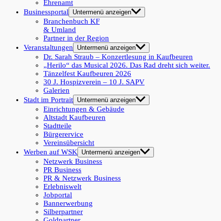
Ehrenamt
Businessportal
Untermenü anzeigen
Branchenbuch KF
& Umland
Partner in der Region
Veranstaltungen
Untermenü anzeigen
Dr. Sarah Straub – Konzertlesung in Kaufbeuren
„Herilo“ das Musical 2026. Das Rad dreht sich weiter.
Tänzelfest Kaufbeuren 2026
30 J. Hospizverein – 10 J. SAPV
Galerien
Stadt im Portrait
Untermenü anzeigen
Einrichtungen & Gebäude
Altstadt Kaufbeuren
Stadtteile
Bürgerervice
Vereinsübersicht
Werben auf WSK
Untermenü anzeigen
Netzwerk Business
PR Business
PR & Netzwerk Business
Erlebniswelt
Jobportal
Bannerwerbung
Silberpartner
Goldpartner