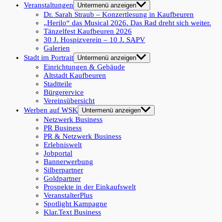
Veranstaltungen
Untermenü anzeigen
Dr. Sarah Straub – Konzertlesung in Kaufbeuren
„Herilo“ das Musical 2026. Das Rad dreht sich weiter.
Tänzelfest Kaufbeuren 2026
30 J. Hospizverein – 10 J. SAPV
Galerien
Stadt im Portrait
Untermenü anzeigen
Einrichtungen & Gebäude
Altstadt Kaufbeuren
Stadtteile
Bürgerervice
Vereinsübersicht
Werben auf WSK
Untermenü anzeigen
Netzwerk Business
PR Business
PR & Netzwerk Business
Erlebniswelt
Jobportal
Bannerwerbung
Silberpartner
Goldpartner
Prospekte in der Einkaufswelt
VeranstalterPlus
Spotlight Kampagne
Klar.Text Business