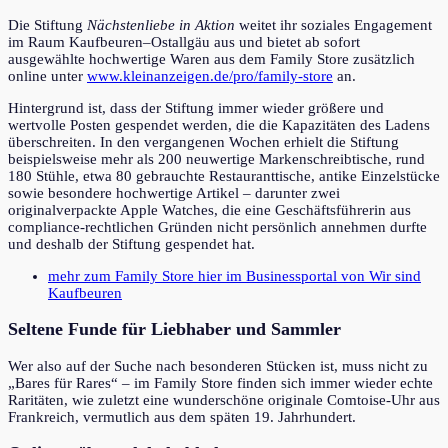
Die Stiftung
Nächstenliebe in Aktion
weitet ihr soziales Engagement
im Raum Kaufbeuren–Ostallgäu aus und bietet ab sofort
ausgewählte hochwertige Waren aus dem Family Store zusätzlich
online unter
www.kleinanzeigen.de/pro/family-store
an.
Hintergrund ist, dass der Stiftung immer wieder größere und
wertvolle Posten gespendet werden, die die Kapazitäten des Ladens
überschreiten. In den vergangenen Wochen erhielt die Stiftung
beispielsweise mehr als 200 neuwertige Markenschreibtische, rund
180 Stühle, etwa 80 gebrauchte Restauranttische, antike Einzelstücke
sowie besondere hochwertige Artikel – darunter zwei
originalverpackte Apple Watches, die eine Geschäftsführerin aus
compliance-rechtlichen Gründen nicht persönlich annehmen durfte
und deshalb der Stiftung gespendet hat.
mehr zum Family Store hier im Businessportal von Wir sind
Kaufbeuren
Seltene Funde für Liebhaber und Sammler
Wer also auf der Suche nach besonderen Stücken ist, muss nicht zu
„Bares für Rares“ – im Family Store finden sich immer wieder echte
Raritäten, wie zuletzt eine wunderschöne originale Comtoise-Uhr aus
Frankreich, vermutlich aus dem späten 19. Jahrhundert.