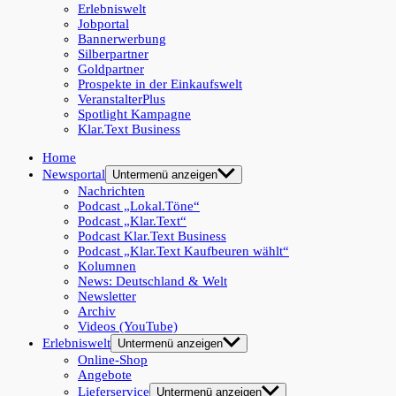
Erlebniswelt
Jobportal
Bannerwerbung
Silberpartner
Goldpartner
Prospekte in der Einkaufswelt
VeranstalterPlus
Spotlight Kampagne
Klar.Text Business
Home
Newsportal
Untermenü anzeigen
Nachrichten
Podcast „Lokal.Töne“
Podcast „Klar.Text“
Podcast Klar.Text Business
Podcast „Klar.Text Kaufbeuren wählt“
Kolumnen
News: Deutschland & Welt
Newsletter
Archiv
Videos (YouTube)
Erlebniswelt
Untermenü anzeigen
Online-Shop
Angebote
Lieferservice
Untermenü anzeigen