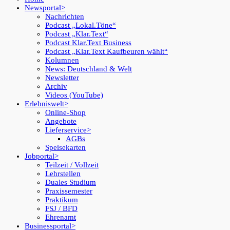
Newsportal
Nachrichten
Podcast „Lokal.Töne“
Podcast „Klar.Text“
Podcast Klar.Text Business
Podcast „Klar.Text Kaufbeuren wählt“
Kolumnen
News: Deutschland & Welt
Newsletter
Archiv
Videos (YouTube)
Erlebniswelt
Online-Shop
Angebote
Lieferservice
AGBs
Speisekarten
Jobportal
Teilzeit / Vollzeit
Lehrstellen
Duales Studium
Praxissemester
Praktikum
FSJ / BFD
Ehrenamt
Businessportal