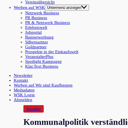
Vereinsübersicht
Werben auf WSK
Untermenü anzeigen
Netzwerk Business
PR Business
PR & Netzwerk Business
Erlebniswelt
Jobportal
Bannerwerbung
Silberpartner
Goldpartner
Prospekte in der Einkaufswelt
VeranstalterPlus
Spotlight Kampagne
Klar.Text Business
Newsletter
Kontakt
Werben auf Wir sind Kaufbeuren
Mediadaten
WSK Login
Abmelden
Soziales
Kommunalpolitik verständlic