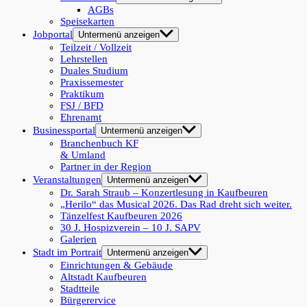
AGBs
Speisekarten
Jobportal
Untermenü anzeigen
Teilzeit / Vollzeit
Lehrstellen
Duales Studium
Praxissemester
Praktikum
FSJ / BFD
Ehrenamt
Businessportal
Untermenü anzeigen
Branchenbuch KF
& Umland
Partner in der Region
Veranstaltungen
Untermenü anzeigen
Dr. Sarah Straub – Konzertlesung in Kaufbeuren
„Herilo“ das Musical 2026. Das Rad dreht sich weiter.
Tänzelfest Kaufbeuren 2026
30 J. Hospizverein – 10 J. SAPV
Galerien
Stadt im Portrait
Untermenü anzeigen
Einrichtungen & Gebäude
Altstadt Kaufbeuren
Stadtteile
Bürgerervice