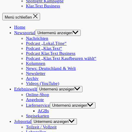
Spotlight Kampagne
Klar.Text Business
Menü schließen
Home
Newsportal
Untermenü anzeigen
Nachrichten
Podcast „Lokal.Töne“
Podcast „Klar.Text“
Podcast Klar.Text Business
Podcast „Klar.Text Kaufbeuren wählt“
Kolumnen
News: Deutschland & Welt
Newsletter
Archiv
Videos (YouTube)
Erlebniswelt
Untermenü anzeigen
Online-Shop
Angebote
Lieferservice
Untermenü anzeigen
AGBs
Speisekarten
Jobportal
Untermenü anzeigen
Teilzeit / Vollzeit