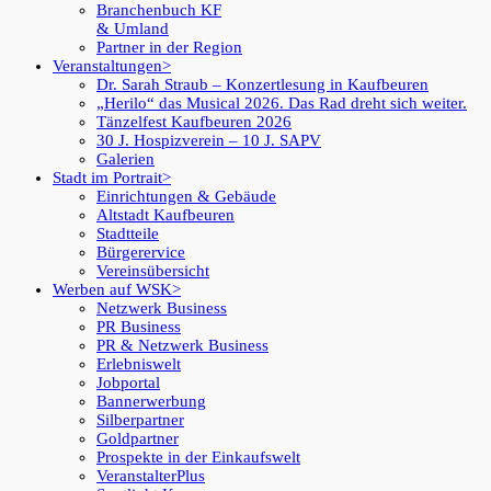
Branchenbuch KF
& Umland
Partner in der Region
Veranstaltungen
Dr. Sarah Straub – Konzertlesung in Kaufbeuren
„Herilo“ das Musical 2026. Das Rad dreht sich weiter.
Tänzelfest Kaufbeuren 2026
30 J. Hospizverein – 10 J. SAPV
Galerien
Stadt im Portrait
Einrichtungen & Gebäude
Altstadt Kaufbeuren
Stadtteile
Bürgerervice
Vereinsübersicht
Werben auf WSK
Netzwerk Business
PR Business
PR & Netzwerk Business
Erlebniswelt
Jobportal
Bannerwerbung
Silberpartner
Goldpartner
Prospekte in der Einkaufswelt
VeranstalterPlus