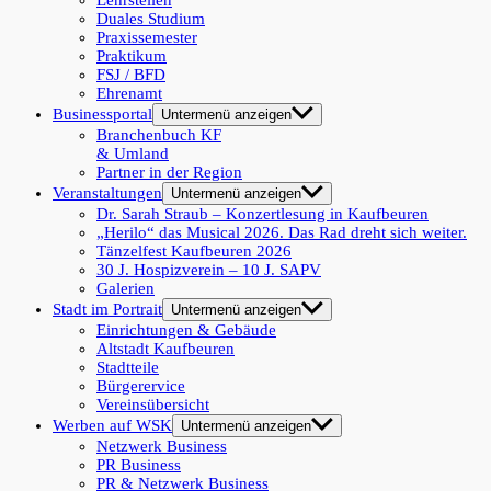
Lehrstellen
Duales Studium
Praxissemester
Praktikum
FSJ / BFD
Ehrenamt
Businessportal
Untermenü anzeigen
Branchenbuch KF
& Umland
Partner in der Region
Veranstaltungen
Untermenü anzeigen
Dr. Sarah Straub – Konzertlesung in Kaufbeuren
„Herilo“ das Musical 2026. Das Rad dreht sich weiter.
Tänzelfest Kaufbeuren 2026
30 J. Hospizverein – 10 J. SAPV
Galerien
Stadt im Portrait
Untermenü anzeigen
Einrichtungen & Gebäude
Altstadt Kaufbeuren
Stadtteile
Bürgerervice
Vereinsübersicht
Werben auf WSK
Untermenü anzeigen
Netzwerk Business
PR Business
PR & Netzwerk Business