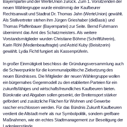
Bayernpartei und der WerteUnion zurück. Zum 1. Vorsitzenden der
neuen Wählergruppe wurde einstimmig der Kaufbeurer
Rechtsanwalt und Stadtrat Dr. Thomas Jahn (WerteUnion) gewählt.
Als Stellvertreter stehen ihm Jürgen Grieshaber (dieBasis) und
Thomas Pfaffenbauer (Bayernpartei) zur Seite. Bernd Fuhrmann
übernimmt das Amt des Schatzmeisters. Als weitere
Vorstandsmitglieder wurden Christiane Böhme (Schriftführerin),
Karin Röhl (Medienbeauftragte) und Astrid Kuby (Beisitzerin)
gewählt. Lydia Fichtl fungiert als Kassenprüferin.
In großer Einmütigkeit beschloss die Gründungsversammlung auch
die Schwerpunkte für die kommunalpolitische Zielsetzung des
neuen Bündnisses. Die Mitglieder der neuen Wählergruppe wollen
ein bürgernahes Gegenmodell zu den etablierten Parteien für ein
zukunftsfähiges und wirtschaftsfreundliches Kaufbeuren bieten.
Bürokratie und Abgaben sollen gesenkt, der Breitensport stärker
gefördert und zusätzliche Flächen für Wohnen und Gewerbe
rascher erschlossen werden. Für das Bündnis Zukunft Kaufbeuren
verdient die Altstadt mehr als nur Symbolpolitik, sondern greifbare
Maßnahmen, wie ein echtes Stadtmanagement zur Beseitigung der
Ladenleerstände.