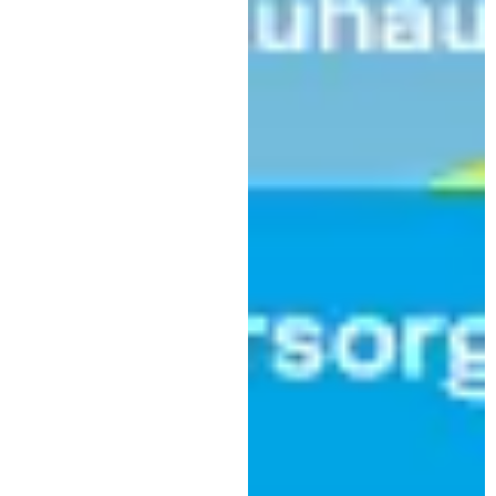
Politik
Neues Ladenschlussgesetz in
Bayern: Mehr
Entscheidungsspielraum für
Kommunen
|
2. April 2025
Stk Bayern (Landesportal Bayern)