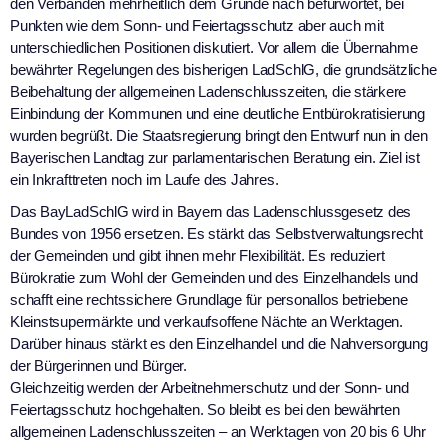
den Verbänden mehrheitlich dem Grunde nach befürwortet, bei
Punkten wie dem Sonn- und Feiertagsschutz aber auch mit
unterschiedlichen Positionen diskutiert. Vor allem die Übernahme
bewährter Regelungen des bisherigen LadSchlG, die grundsätzliche
Beibehaltung der allgemeinen Ladenschlusszeiten, die stärkere
Einbindung der Kommunen und eine deutliche Entbürokratisierung
wurden begrüßt. Die Staatsregierung bringt den Entwurf nun in den
Bayerischen Landtag zur parlamentarischen Beratung ein. Ziel ist
ein Inkrafttreten noch im Laufe des Jahres.
Das BayLadSchlG wird in Bayern das Ladenschlussgesetz des
Bundes von 1956 ersetzen. Es stärkt das Selbstverwaltungsrecht
der Gemeinden und gibt ihnen mehr Flexibilität. Es reduziert
Bürokratie zum Wohl der Gemeinden und des Einzelhandels und
schafft eine rechtssichere Grundlage für personallos betriebene
Kleinstsupermärkte und verkaufsoffene Nächte an Werktagen.
Darüber hinaus stärkt es den Einzelhandel und die Nahversorgung
der Bürgerinnen und Bürger.
Gleichzeitig werden der Arbeitnehmerschutz und der Sonn- und
Feiertagsschutz hochgehalten. So bleibt es bei den bewährten
allgemeinen Ladenschlusszeiten – an Werktagen von 20 bis 6 Uhr