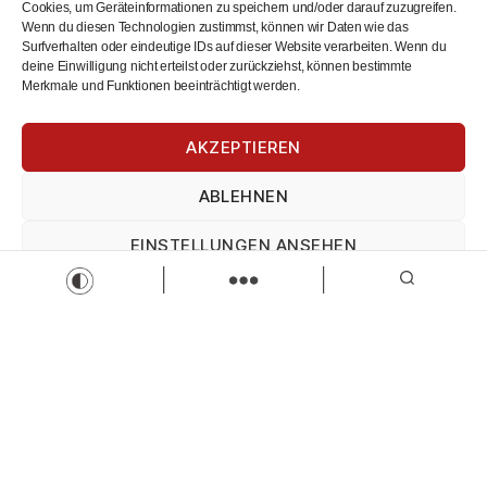
Cookies, um Geräteinformationen zu speichern und/oder darauf zuzugreifen.
Wenn du diesen Technologien zustimmst, können wir Daten wie das
Surfverhalten oder eindeutige IDs auf dieser Website verarbeiten. Wenn du
deine Einwilligung nicht erteilst oder zurückziehst, können bestimmte
Merkmale und Funktionen beeinträchtigt werden.
2027 – Ausbildung Fachkraft für Metalltechnik
AKZEPTIEREN
(Montagetechnik) (m/w/d) – Kaufbeuren
ABLEHNEN
HAWE Hydraulik
Fachkraft für Metalltechnik
Ausbildung
EINSTELLUNGEN ANSEHEN
Zur Stelle
Impressum
Datenschutz
Impressum
Load more