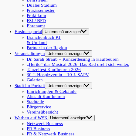
Lehrstellen
Duales Studium
Praxissemester
Praktikum
FSJ / BFD
Ehrenamt
Businessportal
Untermenü anzeigen
Branchenbuch KF
& Umland
Partner in der Region
Veranstaltungen
Untermenü anzeigen
Dr. Sarah Straub – Konzertlesung in Kaufbeuren
„Herilo“ das Musical 2026. Das Rad dreht sich weiter.
Tänzelfest Kaufbeuren 2026
30 J. Hospizverein – 10 J. SAPV
Galerien
Stadt im Portrait
Untermenü anzeigen
Einrichtungen & Gebäude
Altstadt Kaufbeuren
Stadtteile
Bürgerervice
Vereinsübersicht
Werben auf WSK
Untermenü anzeigen
Netzwerk Business
PR Business
PR & Netzwerk Business