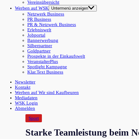
Vereinsübersicht
Werben auf WSK
Untermenü anzeigen
Netzwerk Business
PR Business
PR & Netzwerk Business
Erlebniswelt
Jobportal
Bannerwerbung
Silberpartner
Goldpartner
Prospekte in der Einkaufswelt
VeranstalterPlus
Spotlight Kampagne
Klar.Text Business
Newsletter
Kontakt
Werben auf Wir sind Kaufbeuren
Mediadaten
WSK Login
Abmelden
Sport
Starke Teamleistung beim 