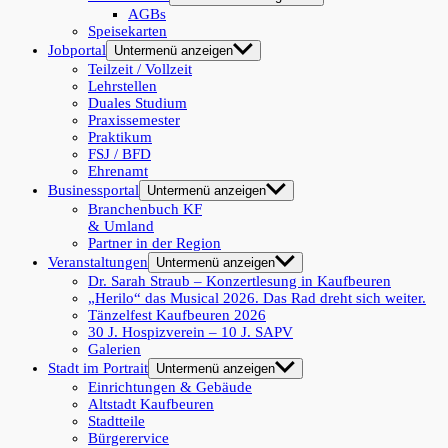
AGBs
Speisekarten
Jobportal
Untermenü anzeigen
Teilzeit / Vollzeit
Lehrstellen
Duales Studium
Praxissemester
Praktikum
FSJ / BFD
Ehrenamt
Businessportal
Untermenü anzeigen
Branchenbuch KF
& Umland
Partner in der Region
Veranstaltungen
Untermenü anzeigen
Dr. Sarah Straub – Konzertlesung in Kaufbeuren
„Herilo“ das Musical 2026. Das Rad dreht sich weiter.
Tänzelfest Kaufbeuren 2026
30 J. Hospizverein – 10 J. SAPV
Galerien
Stadt im Portrait
Untermenü anzeigen
Einrichtungen & Gebäude
Altstadt Kaufbeuren
Stadtteile
Bürgerervice