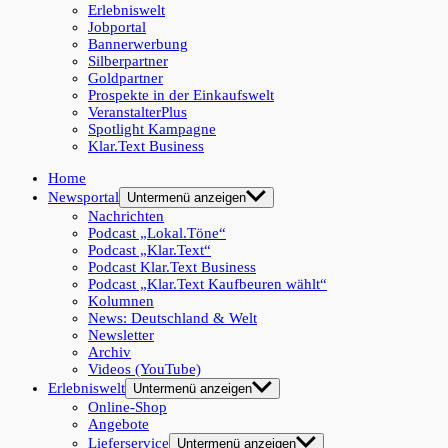
Erlebniswelt
Jobportal
Bannerwerbung
Silberpartner
Goldpartner
Prospekte in der Einkaufswelt
VeranstalterPlus
Spotlight Kampagne
Klar.Text Business
Home
Newsportal
Untermenü anzeigen
Nachrichten
Podcast „Lokal.Töne“
Podcast „Klar.Text“
Podcast Klar.Text Business
Podcast „Klar.Text Kaufbeuren wählt“
Kolumnen
News: Deutschland & Welt
Newsletter
Archiv
Videos (YouTube)
Erlebniswelt
Untermenü anzeigen
Online-Shop
Angebote
Lieferservice
Untermenü anzeigen