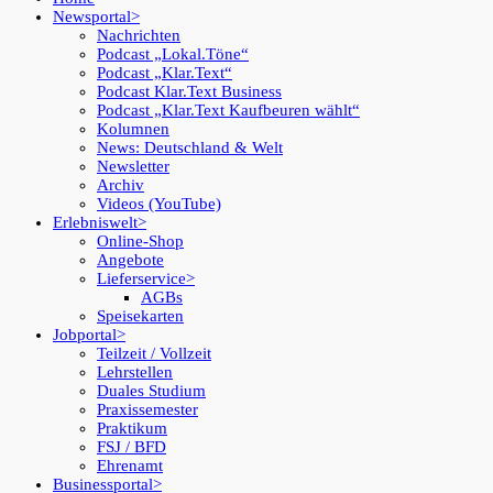
Newsportal
Nachrichten
Podcast „Lokal.Töne“
Podcast „Klar.Text“
Podcast Klar.Text Business
Podcast „Klar.Text Kaufbeuren wählt“
Kolumnen
News: Deutschland & Welt
Newsletter
Archiv
Videos (YouTube)
Erlebniswelt
Online-Shop
Angebote
Lieferservice
AGBs
Speisekarten
Jobportal
Teilzeit / Vollzeit
Lehrstellen
Duales Studium
Praxissemester
Praktikum
FSJ / BFD
Ehrenamt
Businessportal