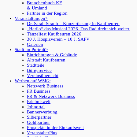
Branchenbuch KF
& Umland
Partner in der Region
Veranstaltungen
Dr. Sarah Straub – Konzertlesung in Kaufbeuren
„Herilo“ das Musical 2026. Das Rad dreht sich weiter.
Tänzelfest Kaufbeuren 2026
30 J. Hospizverein – 10 J. SAPV
Galerien
Stadt im Portrait
Einrichtungen & Gebäude
Altstadt Kaufbeuren
Stadtteile
Bürgerervice
Vereinsübersicht
Werben auf WSK
Netzwerk Business
PR Business
PR & Netzwerk Business
Erlebniswelt
Jobportal
Bannerwerbung
Silberpartner
Goldpartner
Prospekte in der Einkaufswelt
VeranstalterPlus