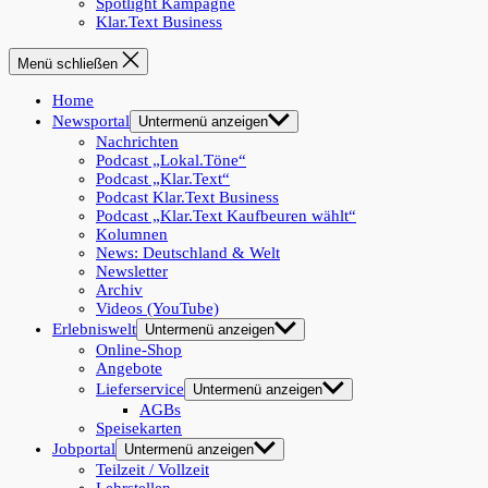
Spotlight Kampagne
Klar.Text Business
Menü schließen
Home
Newsportal
Untermenü anzeigen
Nachrichten
Podcast „Lokal.Töne“
Podcast „Klar.Text“
Podcast Klar.Text Business
Podcast „Klar.Text Kaufbeuren wählt“
Kolumnen
News: Deutschland & Welt
Newsletter
Archiv
Videos (YouTube)
Erlebniswelt
Untermenü anzeigen
Online-Shop
Angebote
Lieferservice
Untermenü anzeigen
AGBs
Speisekarten
Jobportal
Untermenü anzeigen
Teilzeit / Vollzeit