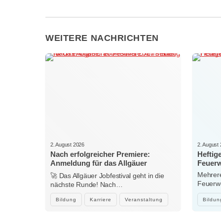
WEITERE NACHRICHTEN
2. August 2026
2. August
Nach erfolgreicher Premiere:
Heftig
Anmeldung für das Allgäuer
Feuerw
Jobfestival 2027 startet
Mehrere
🚀 Das Allgäuer Jobfestival geht in die
Feuerwe
nächste Runde! Nach…
heftig
Bildung
Karriere
Veranstaltung
Bildun