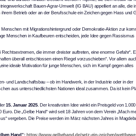
triegewerkschaft Bauen-Agrar-Umwelt (IG BAU) appelliert an alle, die i
 ihrem Betrieb oder an der Berufsschule ein Zeichen gegen Hass und 
r Menschen mit Migrationshintergrund oder Demokratie-Aktion zur k
junge Menschen in Kaufbeuren entscheiden, jede Idee gegen Rassismus
 Rechtsextremen, die immer dreister auftreten, eine enorme Gefahr“.
aften überall entschlossen einen Riegel vorzuschieben“. Vor allem au
eine ideale Motivation für junge Menschen, sich im Kampf gegen alles
n- und Landschaftsbau – ob im Handwerk, in der Industrie oder in der
nschen aus unterschiedlichsten Nationen ideal zusammen. Da ist kein Pla
der
15. Januar 2025
. Der kreativsten Idee winkt ein Preisgeld von 1.000
500 Euro. Die „Gelbe Hand“ wird seit 18 Jahren von dem Verein „Mach m
mus“ vergeben. Die Preise werden im März nächsten Jahres in Magdeb
elben Hand“:
https://www.gelbehand.de/setz-ein-zeichen/wettbewer