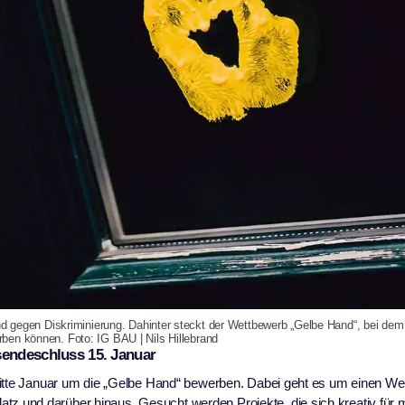
nd gegen Diskriminierung. Dahinter steckt der Wettbewerb „Gelbe Hand“, bei dem
ben können. Foto: IG BAU | Nils Hillebrand
sendeschluss 15. Januar
 Mitte Januar um die „Gelbe Hand“ bewerben. Dabei geht es um einen W
 und darüber hinaus. Gesucht werden Projekte, die sich kreativ für 