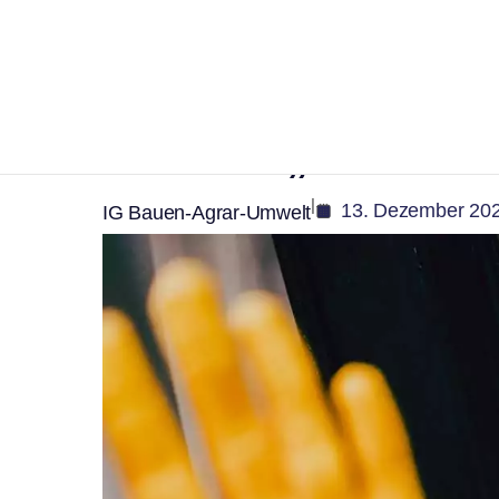
,
Bildung
Soziales
Für ein tolerantes 
Ideen die „Gelbe H
|
13. Dezember 20
IG Bauen-Agrar-Umwelt