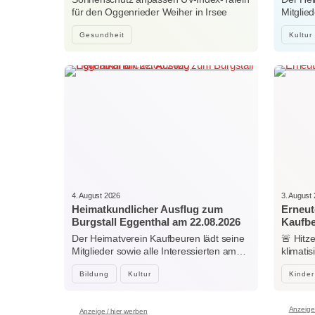
für den Oggenrieder Weiher in Irsee
Mitglie
Gesundheit
Kultur
4. August 2026
3. August
Heimatkundlicher Ausflug zum
Erneut
Burgstall Eggenthal am 22.08.2026
Kaufb
Der Heimatverein Kaufbeuren lädt seine
🚨 Hitz
Mitglieder sowie alle Interessierten am…
klimati
Center
Bildung
Kultur
Kinder
Anzeige 
Anzeige / hier werben