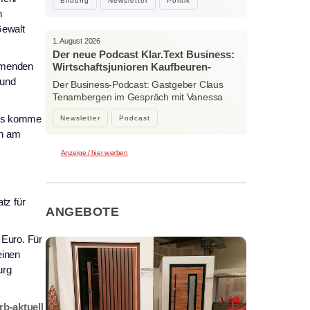
Bildung
Newsletter
Politik
n
Gewalt
1. August 2026
Der neue Podcast Klar.Text Business:
ommenden
Wirtschaftsjunioren Kaufbeuren-
Ostallgäu – Menschen, Ideen und
 und
Der Business-Podcast: Gastgeber Claus
starke Verbindungen
Tenambergen im Gespräch mit Vanessa
Bockhorni…
 Es komme
Newsletter
Podcast
ch am
Anzeige / hier werben
tz für
ANGEBOTE
 Euro. Für
einen
urg
b-aktuell