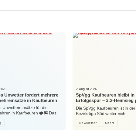
 2026
2. August 2026
es Unwetter fordert mehrere
SpVgg Kaufbeuren bleibt in 
ehreinsätze in Kaufbeuren
Erfolgsspur – 3:2-Heimsieg
Niedersonthofen
 Unwettereinsätze für die
Die SpVgg Kaufbeuren ist in der
hren in Kaufbeuren 🌩️🚒 Das
Bezirksliga Süd weiter nicht…
e…
g
Newsletter
Sport