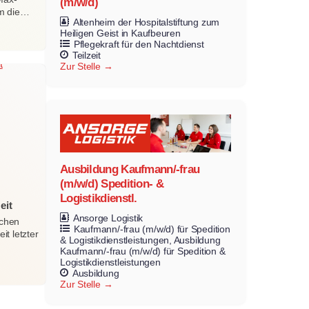
(m/w/d)
m die…
Altenheim der Hospitalstiftung zum
Heiligen Geist in Kaufbeuren
Pflegekraft für den Nachtdienst
Teilzeit
Zur Stelle
Ausbildung Kaufmann/-frau
(m/w/d) Spedition- &
Logistikdienstl.
eit
Ansorge Logistik
ichen
Kaufmann/-frau (m/w/d) für Spedition
t letzter
& Logistikdienstleistungen
Ausbildung
Kaufmann/-frau (m/w/d) für Spedition &
Logistikdienstleistungen
Ausbildung
Zur Stelle