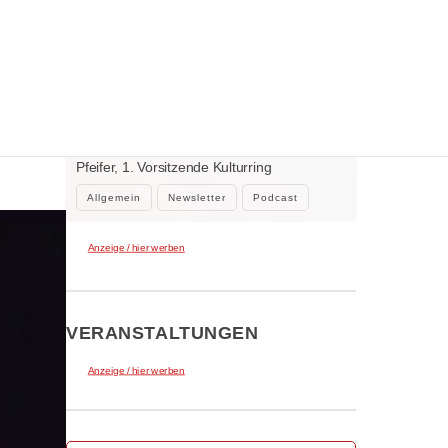
WEITERE NEWS
 mit
2. August 2026
Der neue Klar.Text Podcast: 60 Jahre
Kulturring Kaufbeuren e.V. – zwischen
Jubiläum, Ehrenamt und der Kraft der
Gastgeber Claus Tenambergen, Gast: Birgit
Kultur
Pfeifer, 1. Vorsitzende Kulturring
Kaufbeuren…
Allgemein
Newsletter
Podcast
Anzeige / hier werben
VERANSTALTUNGEN
Anzeige / hier werben