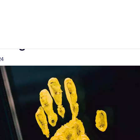
Kaufbeuren: Azubis können
and“ gewinnen
24