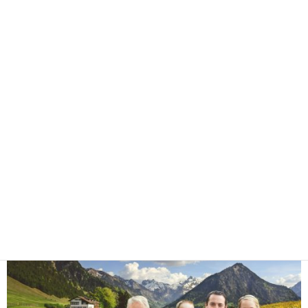
,
,
Panorama
Tourismus
Wirtschaft
Das Hotel Am Kamin,
langjähriger Partner von Wir
sind Kaufbeuren, hat seinen
Unternehmenseintrag
aktualisiert
|
25. Januar 2024
Flairhotel am Kamin