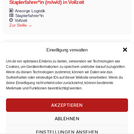
Staplerfahrer*in (m/w/d) in Vollzeit
Ansorge Logistik
Staplerfahrer*in
Vollzeit
Zur Stelle
Einwilligung verwalten
Um dir ein optimales Erlebnis zu bieten, verwenden wir Technologien wie
Cookies, um Geräteinformationen zu speichern und/oder darauf zuzugreifen.
Wenn du diesen Technologien zustimmst, können wir Daten wie das
Surfverhalten oder eindeutige IDs auf dieser Website verarbeiten. Wenn du
deine Einwilligung nicht erteilst oder zurückziehst, können bestimmte
Merkmale und Funktionen beeinträchtigt werden.
Zahnmedizinische Fachassistentin (m/w/d)
Fachzahnarztpraxis Dr. PETKOV
Zahnmedizinische Fachassistentin
AKZEPTIEREN
Teilzeit
Vollzeit
Zur Stelle
ABLEHNEN
EINSTELLUNGEN ANSEHEN
Load more