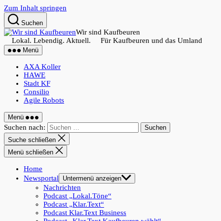
Zum Inhalt springen
Suchen
Wir sind Kaufbeuren
Lokal. Lebendig. Aktuell. Für Kaufbeuren und das Umland
Menü
AXA Koller
HAWE
Stadt KF
Consilio
Agile Robots
Menü
Suchen nach:
Suche schließen
Menü schließen
Home
Newsportal
Untermenü anzeigen
Nachrichten
Podcast „Lokal.Töne“
Podcast „Klar.Text“
Podcast Klar.Text Business