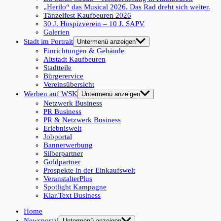
„Herilo“ das Musical 2026. Das Rad dreht sich weiter.
Tänzelfest Kaufbeuren 2026
30 J. Hospizverein – 10 J. SAPV
Galerien
Stadt im Portrait
Untermenü anzeigen
Einrichtungen & Gebäude
Altstadt Kaufbeuren
Stadtteile
Bürgerervice
Vereinsübersicht
Werben auf WSK
Untermenü anzeigen
Netzwerk Business
PR Business
PR & Netzwerk Business
Erlebniswelt
Jobportal
Bannerwerbung
Silberpartner
Goldpartner
Prospekte in der Einkaufswelt
VeranstalterPlus
Spotlight Kampagne
Klar.Text Business
Home
Newsportal
Untermenü anzeigen