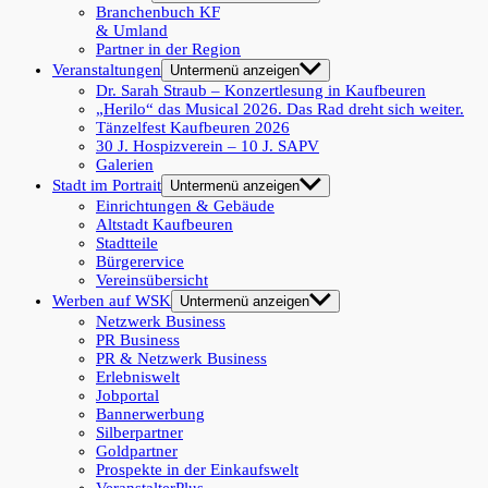
Branchenbuch KF
& Umland
Partner in der Region
Veranstaltungen
Untermenü anzeigen
Dr. Sarah Straub – Konzertlesung in Kaufbeuren
„Herilo“ das Musical 2026. Das Rad dreht sich weiter.
Tänzelfest Kaufbeuren 2026
30 J. Hospizverein – 10 J. SAPV
Galerien
Stadt im Portrait
Untermenü anzeigen
Einrichtungen & Gebäude
Altstadt Kaufbeuren
Stadtteile
Bürgerervice
Vereinsübersicht
Werben auf WSK
Untermenü anzeigen
Netzwerk Business
PR Business
PR & Netzwerk Business
Erlebniswelt
Jobportal
Bannerwerbung
Silberpartner
Goldpartner
Prospekte in der Einkaufswelt