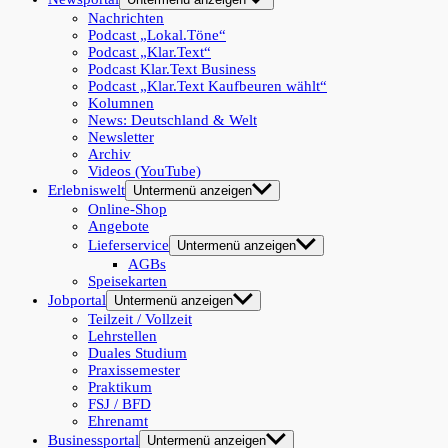
Nachrichten
Podcast „Lokal.Töne“
Podcast „Klar.Text“
Podcast Klar.Text Business
Podcast „Klar.Text Kaufbeuren wählt“
Kolumnen
News: Deutschland & Welt
Newsletter
Archiv
Videos (YouTube)
Erlebniswelt
Untermenü anzeigen
Online-Shop
Angebote
Lieferservice
Untermenü anzeigen
AGBs
Speisekarten
Jobportal
Untermenü anzeigen
Teilzeit / Vollzeit
Lehrstellen
Duales Studium
Praxissemester
Praktikum
FSJ / BFD
Ehrenamt
Businessportal
Untermenü anzeigen