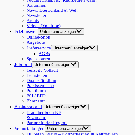
Podcast „Klar.Text Kaufbeuren wählt“
Kolumnen
News: Deutschland & Welt
Newsletter
Archiv
Videos (YouTube)
Erlebniswelt
Untermenü anzeigen
Online-Shop
Angebote
Lieferservice
Untermenü anzeigen
AGBs
Speisekarten
Jobportal
Untermenü anzeigen
Teilzeit / Vollzeit
Lehrstellen
Duales Studium
Praxissemester
Praktikum
FSJ / BFD
Ehrenamt
Businessportal
Untermenü anzeigen
Branchenbuch KF
& Umland
Partner in der Region
Veranstaltungen
Untermenü anzeigen
Dr. Sarah Straub – Konzertlesung in Kaufbeuren