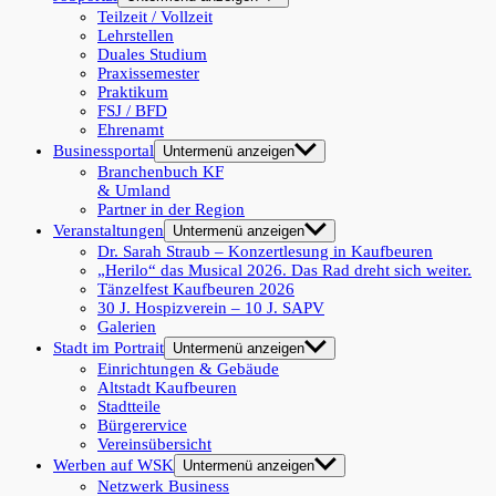
Teilzeit / Vollzeit
Lehrstellen
Duales Studium
Praxissemester
Praktikum
FSJ / BFD
Ehrenamt
Businessportal
Untermenü anzeigen
Branchenbuch KF
& Umland
Partner in der Region
Veranstaltungen
Untermenü anzeigen
Dr. Sarah Straub – Konzertlesung in Kaufbeuren
„Herilo“ das Musical 2026. Das Rad dreht sich weiter.
Tänzelfest Kaufbeuren 2026
30 J. Hospizverein – 10 J. SAPV
Galerien
Stadt im Portrait
Untermenü anzeigen
Einrichtungen & Gebäude
Altstadt Kaufbeuren
Stadtteile
Bürgerervice
Vereinsübersicht
Werben auf WSK
Untermenü anzeigen
Netzwerk Business