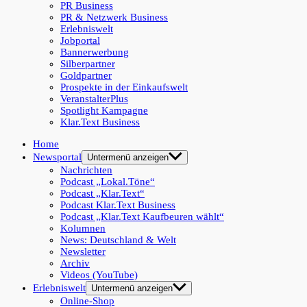
PR Business
PR & Netzwerk Business
Erlebniswelt
Jobportal
Bannerwerbung
Silberpartner
Goldpartner
Prospekte in der Einkaufswelt
VeranstalterPlus
Spotlight Kampagne
Klar.Text Business
Home
Newsportal
Untermenü anzeigen
Nachrichten
Podcast „Lokal.Töne“
Podcast „Klar.Text“
Podcast Klar.Text Business
Podcast „Klar.Text Kaufbeuren wählt“
Kolumnen
News: Deutschland & Welt
Newsletter
Archiv
Videos (YouTube)
Erlebniswelt
Untermenü anzeigen
Online-Shop