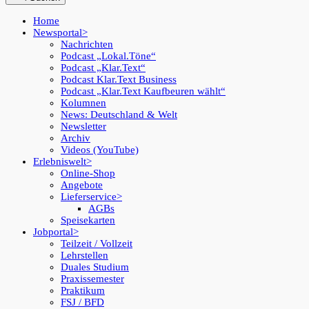
Home
Newsportal
Nachrichten
Podcast „Lokal.Töne“
Podcast „Klar.Text“
Podcast Klar.Text Business
Podcast „Klar.Text Kaufbeuren wählt“
Kolumnen
News: Deutschland & Welt
Newsletter
Archiv
Videos (YouTube)
Erlebniswelt
Online-Shop
Angebote
Lieferservice
AGBs
Speisekarten
Jobportal
Teilzeit / Vollzeit
Lehrstellen
Duales Studium
Praxissemester
Praktikum
FSJ / BFD