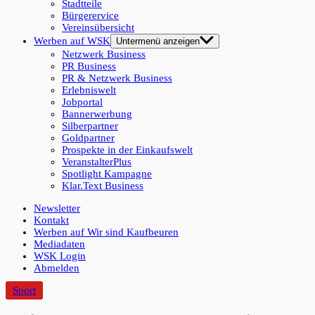
Stadtteile
Bürgerervice
Vereinsübersicht
Werben auf WSK
Untermenü anzeigen
Netzwerk Business
PR Business
PR & Netzwerk Business
Erlebniswelt
Jobportal
Bannerwerbung
Silberpartner
Goldpartner
Prospekte in der Einkaufswelt
VeranstalterPlus
Spotlight Kampagne
Klar.Text Business
Newsletter
Kontakt
Werben auf Wir sind Kaufbeuren
Mediadaten
WSK Login
Abmelden
Sport