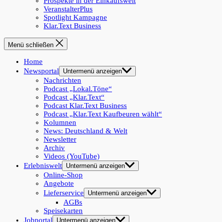
Prospekte in der Einkaufswelt
VeranstalterPlus
Spotlight Kampagne
Klar.Text Business
Menü schließen
Home
Newsportal
Untermenü anzeigen
Nachrichten
Podcast „Lokal.Töne“
Podcast „Klar.Text“
Podcast Klar.Text Business
Podcast „Klar.Text Kaufbeuren wählt“
Kolumnen
News: Deutschland & Welt
Newsletter
Archiv
Videos (YouTube)
Erlebniswelt
Untermenü anzeigen
Online-Shop
Angebote
Lieferservice
Untermenü anzeigen
AGBs
Speisekarten
Jobportal
Untermenü anzeigen