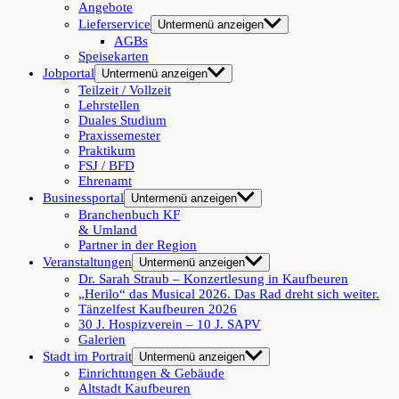
Angebote
Lieferservice
Untermenü anzeigen
AGBs
Speisekarten
Jobportal
Untermenü anzeigen
Teilzeit / Vollzeit
Lehrstellen
Duales Studium
Praxissemester
Praktikum
FSJ / BFD
Ehrenamt
Businessportal
Untermenü anzeigen
Branchenbuch KF
& Umland
Partner in der Region
Veranstaltungen
Untermenü anzeigen
Dr. Sarah Straub – Konzertlesung in Kaufbeuren
„Herilo“ das Musical 2026. Das Rad dreht sich weiter.
Tänzelfest Kaufbeuren 2026
30 J. Hospizverein – 10 J. SAPV
Galerien
Stadt im Portrait
Untermenü anzeigen
Einrichtungen & Gebäude
Altstadt Kaufbeuren