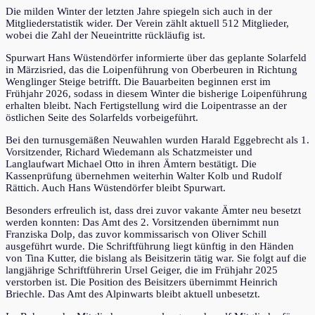
Die milden Winter der letzten Jahre spiegeln sich auch in der
Mitgliederstatistik wider. Der Verein zählt aktuell 512 Mitglieder,
wobei die Zahl der Neueintritte rückläufig ist.
Spurwart Hans Wüstendörfer informierte über das geplante Solarfeld
in Märzisried, das die Loipenführung von Oberbeuren in Richtung
Wenglinger Steige betrifft. Die Bauarbeiten beginnen erst im
Frühjahr 2026, sodass in diesem Winter die bisherige Loipenführung
erhalten bleibt. Nach Fertigstellung wird die Loipentrasse an der
östlichen Seite des Solarfelds vorbeigeführt.
Bei den turnusgemäßen Neuwahlen wurden Harald Eggebrecht als 1.
Vorsitzender, Richard Wiedemann als Schatzmeister und
Langlaufwart Michael Otto in ihren Ämtern bestätigt. Die
Kassenprüfung übernehmen weiterhin Walter Kolb und Rudolf
Rättich. Auch Hans Wüstendörfer bleibt Spurwart.
Besonders erfreulich ist, dass drei zuvor vakante Ämter neu besetzt
werden konnten: Das Amt des 2. Vorsitzenden übernimmt nun
Franziska Dolp, das zuvor kommissarisch von Oliver Schill
ausgeführt wurde. Die Schriftführung liegt künftig in den Händen
von Tina Kutter, die bislang als Beisitzerin tätig war. Sie folgt auf die
langjährige Schriftführerin Ursel Geiger, die im Frühjahr 2025
verstorben ist. Die Position des Beisitzers übernimmt Heinrich
Briechle. Das Amt des Alpinwarts bleibt aktuell unbesetzt.