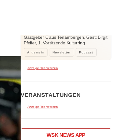
WEITERE NEWS
2. August 2026
Der neue Klar.Text Podcast: 60 Jahre
Kulturring Kaufbeuren e.V. – zwischen
Jubiläum, Ehrenamt und der Kraft der
Gastgeber Claus Tenambergen, Gast: Birgit
Kultur
Pfeifer, 1. Vorsitzende Kulturring
Kaufbeuren…
Allgemein
Newsletter
Podcast
Anzeige / hier werben
VERANSTALTUNGEN
Anzeige / hier werben
WSK NEWS APP