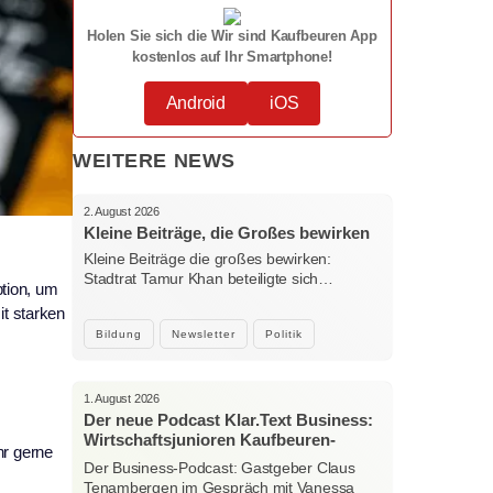
Holen Sie sich die Wir sind Kaufbeuren App
kostenlos auf Ihr Smartphone!
Android
iOS
WEITERE NEWS
2. August 2026
Kleine Beiträge, die Großes bewirken
Kleine Beiträge die großes bewirken:
Stadtrat Tamur Khan beteiligte sich…
ption, um
t starken
Bildung
Newsletter
Politik
1. August 2026
Der neue Podcast Klar.Text Business:
Wirtschaftsjunioren Kaufbeuren-
hr gerne
Ostallgäu – Menschen, Ideen und
Der Business-Podcast: Gastgeber Claus
starke Verbindungen
Tenambergen im Gespräch mit Vanessa