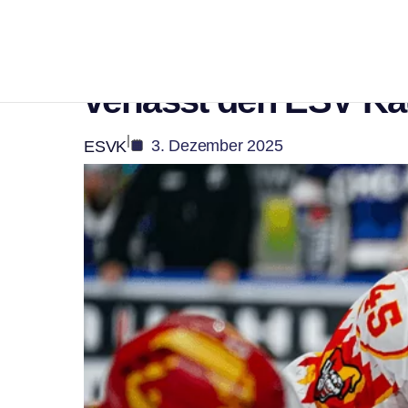
Sport
Abschied nach star
verlässt den ESV K
|
3. Dezember 2025
ESVK