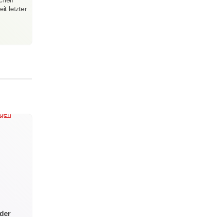
ichen
t letzter
der