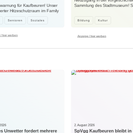
Neuzugang in der vorgeschichtl
ewarnung für Kaufbeuren! Unser
Sammlung des Stadtmuseum! Sei
sierter Hitzeschutzraum im Family
Woche…
…
Senioren
Soziales
Bildung
Kultur
/ hier werben
Anzeige / hier werben
 2026
2. August 2026
es Unwetter fordert mehrere
SpVgg Kaufbeuren bleibt in 