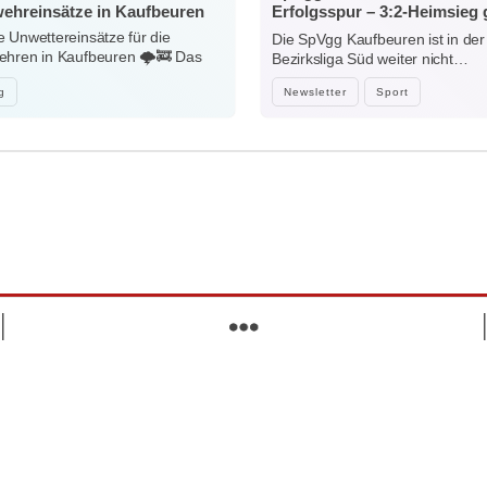
ehreinsätze in Kaufbeuren
Erfolgsspur – 3:2-Heimsieg
Niedersonthofen
 Unwettereinsätze für die
Die SpVgg Kaufbeuren ist in der
hren in Kaufbeuren 🌩️🚒 Das
Bezirksliga Süd weiter nicht…
e…
g
Newsletter
Sport
mehr wissen. mehr erreichen.
Suchen
Lokales, Lebendiges und Aktuelles
Willkommen bei 'Wir sind Kaufbeuren' – deiner Plattform für
Kaufbeuren und Umgebung. Entdecke News, Jobs,
Einkaufsmöglichkeiten, Veranstaltungen und vieles mehr.