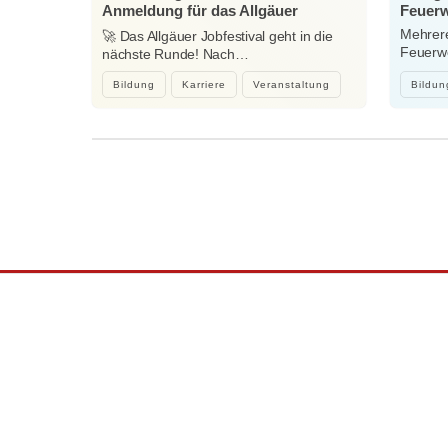
Anmeldung für das Allgäuer
Feuerw
Jobfestival 2027 startet
Mehrere
🚀 Das Allgäuer Jobfestival geht in die
Feuerwe
nächste Runde! Nach…
heftig
Bildung
Karriere
Veranstaltung
Bildun
Wir sind Kaufbeuren
Neugablonzer Str. 5
87600 Kaufbeuren
08341-874632