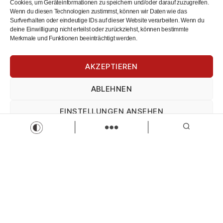
Cookies, um Geräteinformationen zu speichern und/oder darauf zuzugreifen.
Wenn du diesen Technologien zustimmst, können wir Daten wie das
Surfverhalten oder eindeutige IDs auf dieser Website verarbeiten. Wenn du
deine Einwilligung nicht erteilst oder zurückziehst, können bestimmte
Werkstudent oder Praktikant im Praxissemester
Merkmale und Funktionen beeinträchtigt werden.
(m/w/d) im Marketing
Spedition Ansorge GmbH & Co.KG
AKZEPTIEREN
Werkstudent oder Praktikant im Praxissemester (m/w/d) im
Marketing
Praktikum
Praxissemester
Werkstudent
ABLEHNEN
Zur Stelle
EINSTELLUNGEN ANSEHEN
Load more
Impressum
Datenschutz
Impressum
Wir sind Kaufbeuren