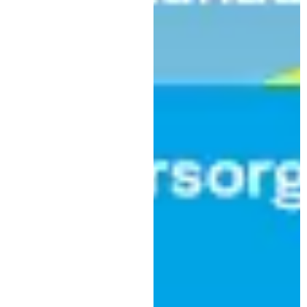
,
Kultur
Veranstaltung
Theater mit Haltung:
Benefizabend in Waal für den
guten Zweck
|
24. März 2025
Gemeinschaft junge Malteser