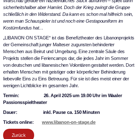
Warschau gerade ein nazifeindliches Stück aufführen – spielt dann
sicherheitshalber aber Hamlet. Doch der Krieg zwingt die Gruppe
schließlich in den Widerstand. Da kann es schon mal hilfreich sein,
wenn man Schauspieler ist und noch eine Gestapouniform im
Kostümfundus hat…
„LIBANON ON STAGE“ ist das Benefiztheater des Libanonprojekts
der Gemeinschaft junger Malteser zugunsten behinderter
Menschen aus Beirut und Umgebung. Eine zentrale Säule des
Projekts stellen die Feriencamps dar, die jedes Jahr im Sommer
von deutschen und libanesischen Volontären gestaltet werden. Dort
erhalten Menschen mit geistiger oder körperlicher Behinderung
liebevolle Eins zu Eins Betreuung. Für sie ist dies meist einer der
wenigen Lichtblicke im gesamten Jahr.
Termin: 26. April 2025 um 19.00 Uhr im Waaler
Passionsspieltheater
Dauer: inkl. Pause ca. 150 Minuten
Tickets online:
www.libanon-on-stage.de
Zurück