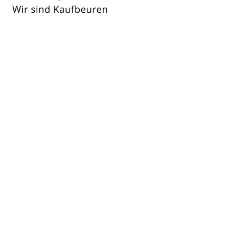
Wir
sind
Kaufbeuren
Soziales
Jahreshauptversammlung der
Wasserwacht Kaufbeuren und