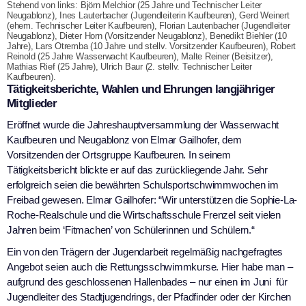
Stehend von links: Björn Melchior (25 Jahre und Technischer Leiter
Neugablonz), Ines Lauterbacher (Jugendleiterin Kaufbeuren), Gerd Weinert
(ehem. Technischer Leiter Kaufbeuren), Florian Lautenbacher (Jugendleiter
Neugablonz), Dieter Horn (Vorsitzender Neugablonz), Benedikt Biehler (10
Jahre), Lars Otremba (10 Jahre und stellv. Vorsitzender Kaufbeuren), Robert
Reinold (25 Jahre Wasserwacht Kaufbeuren), Malte Reiner (Beisitzer),
Mathias Rief (25 Jahre), Ulrich Baur (2. stellv. Technischer Leiter
Kaufbeuren).
Tätigkeitsberichte, Wahlen und Ehrungen langjähriger
Mitglieder
Eröffnet wurde die Jahreshauptversammlung der Wasserwacht
Kaufbeuren und Neugablonz von Elmar Gailhofer, dem
Vorsitzenden der Ortsgruppe Kaufbeuren. In seinem
Tätigkeitsbericht blickte er auf das zurückliegende Jahr. Sehr
erfolgreich seien die bewährten Schulsportschwimmwochen im
Freibad gewesen. Elmar Gailhofer: “Wir unterstützen die Sophie-La-
Roche-Realschule und die Wirtschaftsschule Frenzel seit vielen
Jahren beim ‘Fitmachen’ von Schülerinnen und Schülern.“
Ein von den Trägern der Jugendarbeit regelmäßig nachgefragtes
Angebot seien auch die Rettungsschwimmkurse. Hier habe man –
aufgrund des geschlossenen Hallenbades – nur einen im Juni für
Jugendleiter des Stadtjugendrings, der Pfadfinder oder der Kirchen