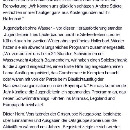
Renovierung. „Wir können uns glücklich schätzen. Andere Städte
verzichten immer häufiger ganz aus Kostengründen auf ihr
Hallenbad.“
Jugendarbeit ohne Wasser – vor dieser Herausforderung standen
Jugendleiterin Ines Lauterbacher und ihre Stellvertreterin Leonie
Kühnel auch im zweiten Winter ohne geöffnetes Hallenbad. Wieder
hatten sie ein abwechslungsreiches Programm zusammengestellt.
„Wir versuchten uns beim 24-Stunden-Schwimmen der
Wasserwacht Asbach-Bäumenheim, wir haben einen Spieleschrank
für die Jugend eingerichtet, einen Erste Hilfe Tag angeboten, einen
Lama-Ausflug organisiert, das Cambomare in Kempten besucht
oder waren mit von der Partie beim Blaulichtausflug der
Nachwuchsorganisationen in den Bayernpark.“ Für das kommende
Jahr kündigte die Jugendleiterin ein spannendes Programm an, das
neben Schwimmtrainings Fahrten ins Minimax, Legoland und
Europapark beinhaltet.
Dieter Horn, Vorsitzender der Ortsgruppe Neugablonz, berichtete
über Einnahmen und Ausgaben der Ortsgruppe sowie über die
Aktivitäten während des Jahres. Begeistert zeigte er sich wieder