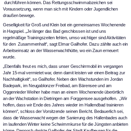
durchführen können. Das Rettungsschwimmabzeichen sei
Voraussetzung, wenn man sich mit Kindern oder Jugendlichen
draußen bewege.
Geselligkeit für Groß und Klein bot ein gemeinsames Wochenende
in Hagspiel. „Je länger das Bad geschlossen ist und uns
regelmäßige Trainingszeiten fehlen, umso wichtiger sind Aktivitäten
für den Zusammenhalt“, sagt Elmar Gailhofer. Dazu zählte auch ein
Arbeitseinsatz an der Wasserwachthütte, wo ein Zaun erneuert
wurde.
„Ebenfalls freut es mich, dass unser Geschirrmobil im vergangen
Jahr 15-mal vermietet war, denn damit leisten wir einen Beitrag zur
Nachhaltigkeit“, so Gailhofer. Neben den Wachstunden im Jordan
Badepark, im Neugablonzer Freibad, am Bärensee und am
Oggenrieder Weiher habe man an einem Wochenende überörtlich
an der Wachstation in Dietringen am Forggensee ausgeholfen. „Wir
hoffen, dass wir Ende des Jahres wieder im Hallendbad trainieren
können“, schloss der Vorsitzende seinen Bericht. Bedauerlich sei,
dass die Wasserwacht wegen der Sanierung des Hallenbades auch
im laufenden Winter keine Schwimmkurse für die Jüngsten anbieten
könne. Dennoch dankte Gailhofer der Stadt Kaufbeuren für die