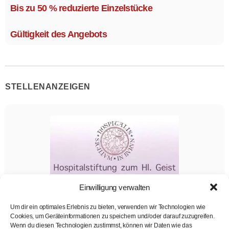
Mehrere Modelle in verschiedenen Ausführungen.
Bis zu 50 % reduzierte Einzelstücke
Gültigkeit des Angebots
STELLENANZEIGEN
Einwilligung verwalten
Pflegefachkraft (Altenpfleger/in, Gesundheits- und
Krankenpflegerin, Pflegefachmann/-frau)
Um dir ein optimales Erlebnis zu bieten, verwenden wir Technologien wie
Altenheim der Hospitalstiftung zum Heiligen Geist in
Cookies, um Geräteinformationen zu speichern und/oder darauf zuzugreifen.
Kaufbeuren
Wenn du diesen Technologien zustimmst, können wir Daten wie das