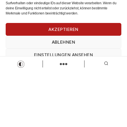
Pflegekraft
Surfverhalten oder eindeutige IDs auf dieser Website verarbeiten. Wenn du
Teilzeit
Vollzeit
deine Einwilligung nicht erteilst oder zurückziehst, können bestimmte
Zur Stelle
Merkmale und Funktionen beeinträchtigt werden.
AKZEPTIEREN
ABLEHNEN
EINSTELLUNGEN ANSEHEN
Impressum
Datenschutz
Impressum
Duales Studium – Bachelor of Arts (m/w/d)
VR Bank Augsburg-Ostallgäu eG
Bachelor of Arts
Duales Studium
Zur Stelle
Load more