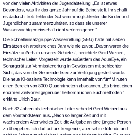
von den vielen Aktivitäten der Jugendabteilung. „Es ist etwas
Besonders, was Ihr das ganze Jahr auf die Beine stellt. Ihr schafft
es dadurch, trotz fehlender Schwimmmöglichkeiten die Kinder und
Jugendlichen zusammenzuhalten, so dass sie unserer
Wasserwachtgemeinschaft nicht verloren gehen.“
Die Schnelleinsatzgruppe Wasserrettung (SEG) hatte mit sieben
Einsätzen ein arbeitsreiches Jahr wie nie zuvor. „Davon waren drei
Einsätze außerhalb unseres Gebietes“, berichtete Gerd Weinert,
technischer Leiter. Vorgestellt wurde außerdem das AquaEye, ein
Sonargerät zur Vermisstenortung in Gewässern mit schlechter
Sicht, das von der Gemeinde Irsee zur Verfügung gestellt wurde.
Die neue KI-basierte Technologie kann innerhalb von fünf Minuten
einen Bereich von 8000 Quadratmetern abscannen. „Es bringt einen
enormen Zeitvorteil gegenüber herkömmlichen Suchmethoden,“
erklärte Ulrich Baur.
Nach 33 Jahren als technischer Leiter scheidet Gerd Weinert aus
dem Vorstandsteam aus. „Nach so langer Zeit und mit
wachsendem Alter wird es Zeit, die Aufgabe an eine jüngere Person
zu übergeben. Ich darf auf anstrengende, aber sehr erfüllende und