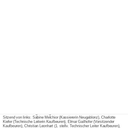
Neugablonz
|
20. März 2025
Marketingagentur Tenambergen
Foto: Claus Tenambergen Die Vorstandschaft der Wasserwacht Ortsgruppen
Kaufbeuren und Neugablonz gemeinsam mit den Wasserwacht-Jubilaren:
Sitzend von links: Sabine Melchior (Kassiererin Neugablonz), Charlotte
Kiefer (Technische Leiterin Kaufbeuren), Elmar Gailhofer (Vorsitzender
Kaufbeuren), Christian Leonhart (1. stellv. Technischer Leiter Kaufbeuren),