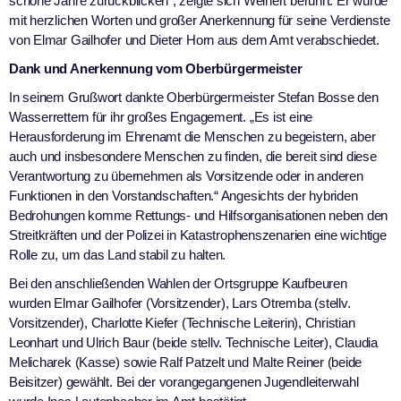
schöne Jahre zurückblicken“, zeigte sich Weinert berührt. Er wurde
mit herzlichen Worten und großer Anerkennung für seine Verdienste
von Elmar Gailhofer und Dieter Horn aus dem Amt verabschiedet.
Dank und Anerkennung vom Oberbürgermeister
In seinem Grußwort dankte Oberbürgermeister Stefan Bosse den
Wasserrettern für ihr großes Engagement. „Es ist eine
Herausforderung im Ehrenamt die Menschen zu begeistern, aber
auch und insbesondere Menschen zu finden, die bereit sind diese
Verantwortung zu übernehmen als Vorsitzende oder in anderen
Funktionen in den Vorstandschaften.“ Angesichts der hybriden
Bedrohungen komme Rettungs- und Hilfsorganisationen neben den
Streitkräften und der Polizei in Katastrophenszenarien eine wichtige
Rolle zu, um das Land stabil zu halten.
Bei den anschließenden Wahlen der Ortsgruppe Kaufbeuren
wurden Elmar Gailhofer (Vorsitzender), Lars Otremba (stellv.
Vorsitzender), Charlotte Kiefer (Technische Leiterin), Christian
Leonhart und Ulrich Baur (beide stellv. Technische Leiter), Claudia
Melicharek (Kasse) sowie Ralf Patzelt und Malte Reiner (beide
Beisitzer) gewählt. Bei der vorangegangenen Jugendleiterwahl