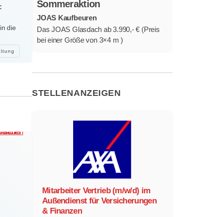
Sommeraktion
:
JOAS Kaufbeuren
in die
Das JOAS Glasdach ab 3.990,- € (Preis
bei einer Größe von 3×4 m )
altung
STELLENANZEIGEN
Mitarbeiter Vertrieb (m/w/d) im
Außendienst für Versicherungen
& Finanzen