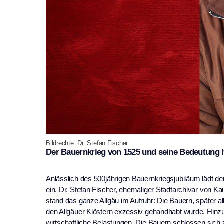
Bildrechte: Dr. Stefan Fischer
Der Bauernkrieg von 1525 und seine Bedeutung 
Anlässlich des 500jährigen Bauernkriegsjubiläum lädt d
ein. Dr. Stefan Fischer, ehemaliger Stadtarchivar von K
stand das ganze Allgäu im Aufruhr: Die Bauern, später al
den Allgäuer Klöstern exzessiv gehandhabt wurde. Hinz
wirtschaftliche Belastungen. Die Bauern schlossen sich