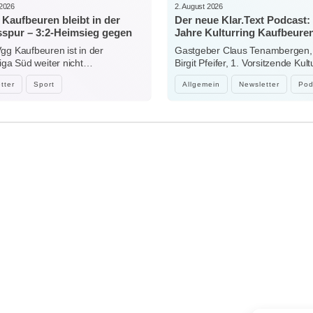
 2026
2. August 2026
Kaufbeuren bleibt in der
Der neue Klar.Text Podcast:
sspur – 3:2-Heimsieg gegen
Jahre Kulturring Kaufbeuren
sonthofen
zwischen Jubiläum, Ehrena
gg Kaufbeuren ist in der
Gastgeber Claus Tenambergen,
der Kraft der Kultur
liga Süd weiter nicht…
Birgit Pfeifer, 1. Vorsitzende Kult
Kaufbeuren…
tter
Sport
Allgemein
Newsletter
Pod