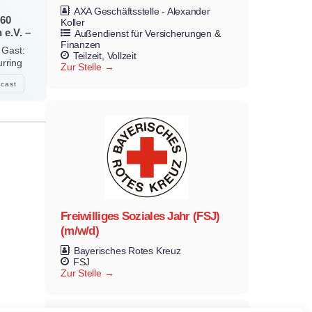
AXA Geschäftsstelle - Alexander
 60
Koller
 e.V. –
Außendienst für Versicherungen &
Finanzen
mt und
 Gast:
Teilzeit
Vollzeit
urring
Zur Stelle
cast
Freiwilliges Soziales Jahr (FSJ)
(m/w/d)
Bayerisches Rotes Kreuz
FSJ
Zur Stelle