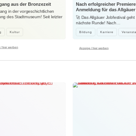
ang aus der Bronzezeit
Nach erfolgreicher Premiere
Anmeldung für das Allgäuer
ng in der vorgeschichtlichen
Jobfestival 2027 startet
g des Stadtmuseum! Seit letzter
🚀 Das Allgäuer Jobfestival geht 
…
nächste Runde! Nach…
g
Kultur
Bildung
Karriere
Veranst
/ hier werben
Anzeige / hier werben