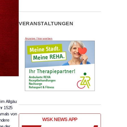
VERANSTALTUNGEN
Anzeige / hier werben
im Allgäu
hr 1525
damals von
WSK NEWS APP
ndere
ne der