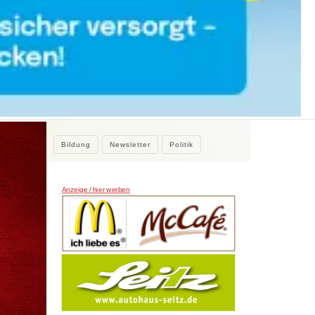
WEITERE NEWS
her
2. August 2026
Kleine Beiträge, die Großes bewirken
Kleine Beiträge die großes bewirken:
Stadtrat Tamur Khan beteiligte sich…
Bildung
Newsletter
Politik
Anzeige / hier werben