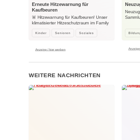
Erneute Hitzewarnung für
Neuzug
Kaufbeuren
Neuzuga
🚨 Hitzewarnung für Kaufbeuren! Unser
Sammlun
klimatisierter Hitzeschutzraum im Family
Woche
Center…
Kinder
Senioren
Soziales
Bildun
Anzeige 
Anzeige / hier werben
WEITERE NACHRICHTEN