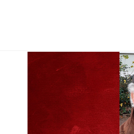
,
Kultur
Veranstaltung
Aufruhr im Allgäu: L
|
10. März 20
Heimatverein Kaufbeuren e.V.