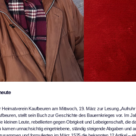
heute
er Heimatverein Kaufbeuren am Mittwoch, 19. März zur Lesung „Aufruhr 
aufbeuren, stellt sein Buch zur Geschichte des Bauernkrieges vor. Im Ja
le kleinen Leute, rebellierten gegen Obrigkeit und Leibeigenschaft, die 
u kamen unnachsichtig eingetriebene, ständig steigende Abgaben und a
 zusammen und formulierten im März 1525 die bekannten 12 Artikel – ei