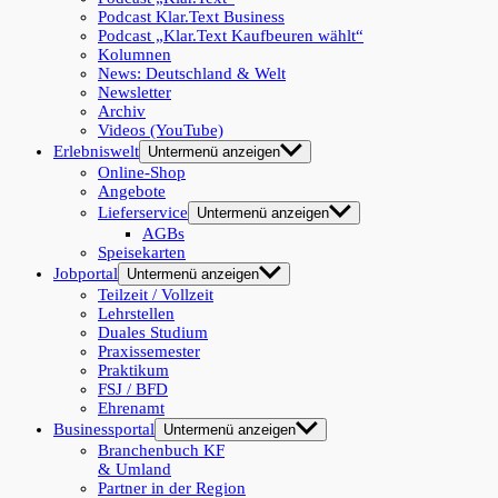
Podcast Klar.Text Business
Podcast „Klar.Text Kaufbeuren wählt“
Kolumnen
News: Deutschland & Welt
Newsletter
Archiv
Videos (YouTube)
Erlebniswelt
Untermenü anzeigen
Online-Shop
Angebote
Lieferservice
Untermenü anzeigen
AGBs
Speisekarten
Jobportal
Untermenü anzeigen
Teilzeit / Vollzeit
Lehrstellen
Duales Studium
Praxissemester
Praktikum
FSJ / BFD
Ehrenamt
Businessportal
Untermenü anzeigen
Branchenbuch KF
& Umland
Partner in der Region