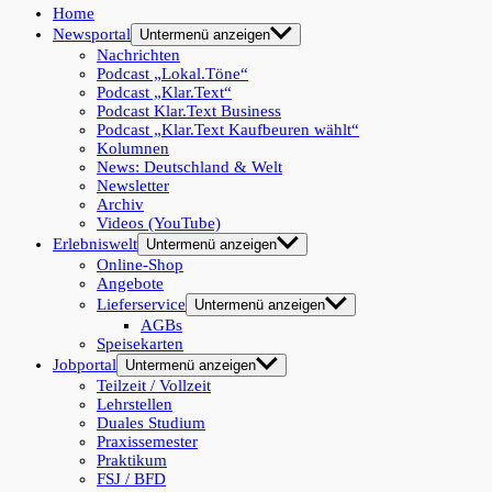
Home
Newsportal
Untermenü anzeigen
Nachrichten
Podcast „Lokal.Töne“
Podcast „Klar.Text“
Podcast Klar.Text Business
Podcast „Klar.Text Kaufbeuren wählt“
Kolumnen
News: Deutschland & Welt
Newsletter
Archiv
Videos (YouTube)
Erlebniswelt
Untermenü anzeigen
Online-Shop
Angebote
Lieferservice
Untermenü anzeigen
AGBs
Speisekarten
Jobportal
Untermenü anzeigen
Teilzeit / Vollzeit
Lehrstellen
Duales Studium
Praxissemester
Praktikum
FSJ / BFD