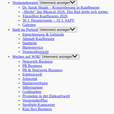
Veranstaltungen
Untermenü anzeigen
Dr. Sarah Straub – Konzertlesung in Kaufbeuren
„Herilo“ das Musical 2026. Das Rad dreht sich weiter.
Tänzelfest Kaufbeuren 2026
30 J. Hospizverein – 10 J. SAPV
Galerien
Stadt im Portrait
Untermenü anzeigen
Einrichtungen & Gebäude
Altstadt Kaufbeuren
Stadtteile
Bürgerervice
Vereinsübersicht
Werben auf WSK
Untermenü anzeigen
Netzwerk Business
PR Business
PR & Netzwerk Business
Erlebniswelt
Jobportal
Bannerwerbung
Silberpartner
Goldpartner
Prospekte in der Einkaufswelt
VeranstalterPlus
Spotlight Kampagne
Klar.Text Business