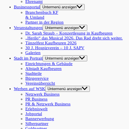
Ehrenamt
Businessportal
Untermenü anzeigen
Branchenbuch KF
& Umland
Partner in der Region
Veranstaltungen
Untermenü anzeigen
Dr. Sarah Straub – Konzertlesung in Kaufbeuren
„Herilo“ das Musical 2026. Das Rad dreht sich weiter.
Tänzelfest Kaufbeuren 2026
30 J. Hospizverein – 10 J. SAPV
Galerien
Stadt im Portrait
Untermenü anzeigen
Einrichtungen & Gebäude
Altstadt Kaufbeuren
Stadtteile
Bürgerervice
Vereinsübersicht
Werben auf WSK
Untermenü anzeigen
Netzwerk Business
PR Business
PR & Netzwerk Business
Erlebniswelt
Jobportal
Bannerwerbung
Silberpartner
Goldpartner