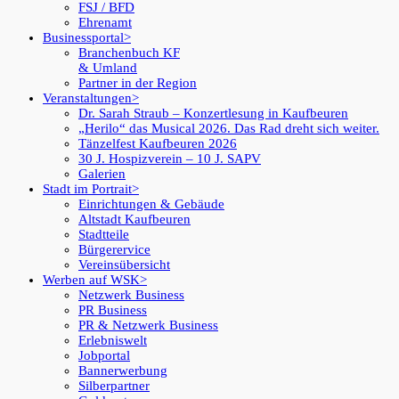
FSJ / BFD
Ehrenamt
Businessportal
Branchenbuch KF
& Umland
Partner in der Region
Veranstaltungen
Dr. Sarah Straub – Konzertlesung in Kaufbeuren
„Herilo“ das Musical 2026. Das Rad dreht sich weiter.
Tänzelfest Kaufbeuren 2026
30 J. Hospizverein – 10 J. SAPV
Galerien
Stadt im Portrait
Einrichtungen & Gebäude
Altstadt Kaufbeuren
Stadtteile
Bürgerervice
Vereinsübersicht
Werben auf WSK
Netzwerk Business
PR Business
PR & Netzwerk Business
Erlebniswelt
Jobportal
Bannerwerbung
Silberpartner