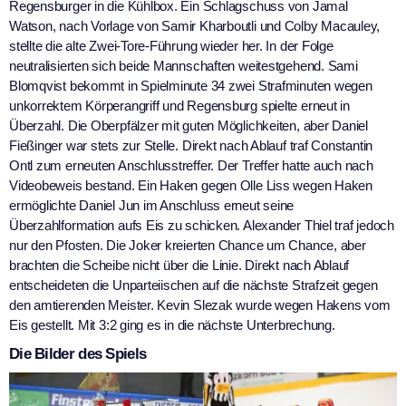
Regensburger in die Kühlbox. Ein Schlagschuss von Jamal
Watson, nach Vorlage von Samir Kharboutli und Colby Macauley,
stellte die alte Zwei-Tore-Führung wieder her. In der Folge
neutralisierten sich beide Mannschaften weitestgehend. Sami
Blomqvist bekommt in Spielminute 34 zwei Strafminuten wegen
unkorrektem Körperangriff und Regensburg spielte erneut in
Überzahl. Die Oberpfälzer mit guten Möglichkeiten, aber Daniel
Fießinger war stets zur Stelle. Direkt nach Ablauf traf Constantin
Ontl zum erneuten Anschlusstreffer. Der Treffer hatte auch nach
Videobeweis bestand. Ein Haken gegen Olle Liss wegen Haken
ermöglichte Daniel Jun im Anschluss erneut seine
Überzahlformation aufs Eis zu schicken. Alexander Thiel traf jedoch
nur den Pfosten. Die Joker kreierten Chance um Chance, aber
brachten die Scheibe nicht über die Linie. Direkt nach Ablauf
entscheideten die Unparteiischen auf die nächste Strafzeit gegen
den amtierenden Meister. Kevin Slezak wurde wegen Hakens vom
Eis gestellt. Mit 3:2 ging es in die nächste Unterbrechung.
Die Bilder des Spiels