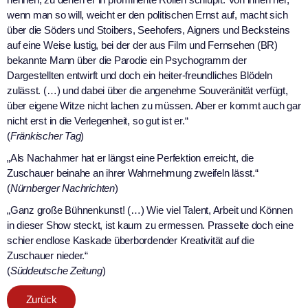
wenn man so will, weicht er den politischen Ernst auf, macht sich
über die Söders und Stoibers, Seehofers, Aigners und Becksteins
auf eine Weise lustig, bei der der aus Film und Fernsehen (BR)
bekannte Mann über die Parodie ein Psychogramm der
Dargestellten entwirft und doch ein heiter-freundliches Blödeln
zulässt. (…) und dabei über die angenehme Souveränität verfügt,
über eigene Witze nicht lachen zu müssen. Aber er kommt auch gar
nicht erst in die Verlegenheit, so gut ist er.“
(
Fränkischer Tag
)
„Als Nachahmer hat er längst eine Perfektion erreicht, die
Zuschauer beinahe an ihrer Wahrnehmung zweifeln lässt.“
(
Nürnberger Nachrichten
)
„Ganz große Bühnenkunst! (…) Wie viel Talent, Arbeit und Können
in dieser Show steckt, ist kaum zu ermessen. Prasselte doch eine
schier endlose Kaskade überbordender Kreativität auf die
Zuschauer nieder.“
(
Süddeutsche Zeitung
)
Zurück