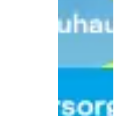
Wir
sind
Kaufbeuren
,
,
Allgemein
Kultur
Veranstaltung
Wolfgang Krebs: Weihnachten in
der Staatskanzlei am 17.12.2024
in Kaufbeuren