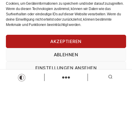
Cookies, um Geräteinformationen zu speichern und/oder darauf zuzugreifen.
Vollzeit
Wenn du diesen Technologien zustimmst, können wir Daten wie das
Zur Stelle
Surfverhalten oder eindeutige IDs auf dieser Website verarbeiten. Wenn du
deine Einwilligung nicht erteilst oder zurückziehst, können bestimmte
Merkmale und Funktionen beeinträchtigt werden.
AKZEPTIEREN
ABLEHNEN
EINSTELLUNGEN ANSEHEN
Winterdienst Teilzeitzeit-Mitarbeiter
Thomas Weiss Immobilien Management
Impressum
Datenschutz
Impressum
Winterdienst
Teilzeit
Zur Stelle
Load more