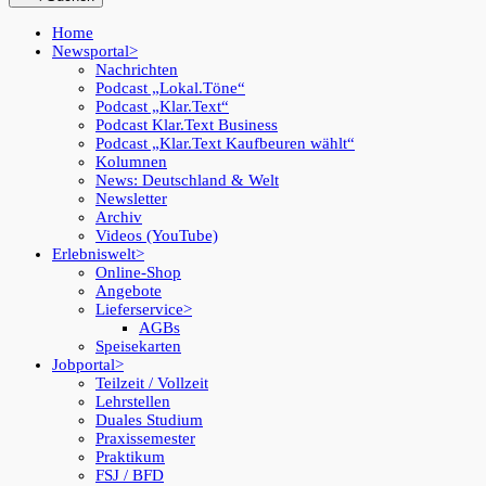
Home
Newsportal
Nachrichten
Podcast „Lokal.Töne“
Podcast „Klar.Text“
Podcast Klar.Text Business
Podcast „Klar.Text Kaufbeuren wählt“
Kolumnen
News: Deutschland & Welt
Newsletter
Archiv
Videos (YouTube)
Erlebniswelt
Online-Shop
Angebote
Lieferservice
AGBs
Speisekarten
Jobportal
Teilzeit / Vollzeit
Lehrstellen
Duales Studium
Praxissemester
Praktikum
FSJ / BFD