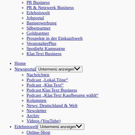
PR Business
PR & Netzwerk Business
Erlebniswelt
Jobportal
Bannerwerbung
Silberpartner
Goldpartner
Prospekte in der Einkaufswelt
VeranstalterPlus
Spotlight Kampagne
Klar.Text Business
Home
Newsportal
Untermenü anzeigen
Nachrichten
Podcast „Lokal.Töne“
Podcast „Klar.Text“
Podcast Klar.Text Business
Podcast „Klar.Text Kaufbeuren wählt“
Kolumnen
News: Deutschland & Welt
Newsletter
Archiv
Videos (YouTube)
Erlebniswelt
Untermenü anzeigen
Online-Shop