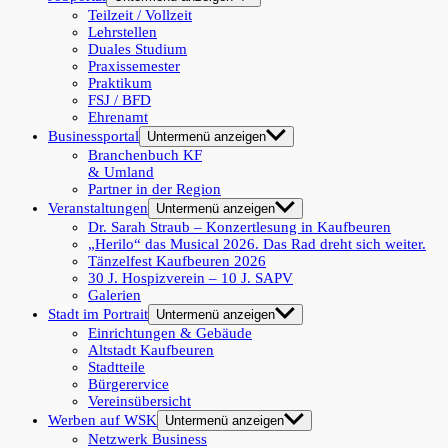
Teilzeit / Vollzeit
Lehrstellen
Duales Studium
Praxissemester
Praktikum
FSJ / BFD
Ehrenamt
Businessportal
Untermenü anzeigen
Branchenbuch KF
& Umland
Partner in der Region
Veranstaltungen
Untermenü anzeigen
Dr. Sarah Straub – Konzertlesung in Kaufbeuren
„Herilo“ das Musical 2026. Das Rad dreht sich weiter.
Tänzelfest Kaufbeuren 2026
30 J. Hospizverein – 10 J. SAPV
Galerien
Stadt im Portrait
Untermenü anzeigen
Einrichtungen & Gebäude
Altstadt Kaufbeuren
Stadtteile
Bürgerervice
Vereinsübersicht
Werben auf WSK
Untermenü anzeigen
Netzwerk Business