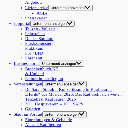
Angebote
Lieferservice
Untermenü anzeigen
AGBs
Speisekarten
Jobportal
Untermenü anzeigen
Teilzeit / Vollzeit
Lehrstellen
Duales Studium
Praxissemester
Praktikum
FSJ / BFD
Ehrenamt
Businessportal
Untermenü anzeigen
Branchenbuch KF
& Umland
Partner in der Region
Veranstaltungen
Untermenü anzeigen
Dr. Sarah Straub – Konzertlesung in Kaufbeuren
„Herilo“ das Musical 2026. Das Rad dreht sich weiter.
Tänzelfest Kaufbeuren 2026
30 J. Hospizverein – 10 J. SAPV
Galerien
Stadt im Portrait
Untermenü anzeigen
Einrichtungen & Gebäude
Altstadt Kaufbeuren