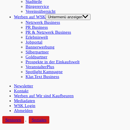
Stadtteile
Bürgerervice
Vereinsübersicht
Werben auf WSK
Untermenü anzeigen
Netzwerk Business
PR Business
PR & Netzwerk Business
Erlebniswelt
Jobportal
Bannerwerbung
Silberpartner
Goldpartner
Prospekte in der Einkaufswelt
VeranstalterPlus
Spotlight Kampagne
Klar.Text Business
Newsletter
Kontakt
Werben auf Wir sind Kaufbeuren
Mediadaten
WSK Login
Abmelden
Senioren
,
Soziales