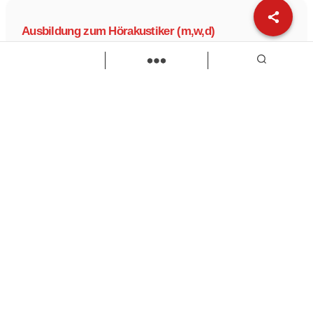
Ausbildung zum Hörakustiker (m,w,d)
Akustik Freunde GmbH
Hörakustiker
Ausbildung
Zur Stelle
Load more
Wir sind Kaufbeuren
Neugablonzer Str. 5
87600 Kaufbeuren