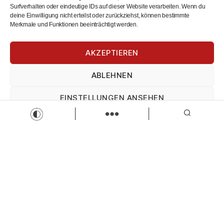
Surfverhalten oder eindeutige IDs auf dieser Website verarbeiten. Wenn du
deine Einwilligung nicht erteilst oder zurückziehst, können bestimmte
Merkmale und Funktionen beeinträchtigt werden.
AKZEPTIEREN
ABLEHNEN
Zimmerer (m,w,d)
Ernst Höbel GmbH
EINSTELLUNGEN ANSEHEN
Zimmerer/-in
Vollzeit
Zur Stelle
Impressum
Datenschutz
Impressum
Load more