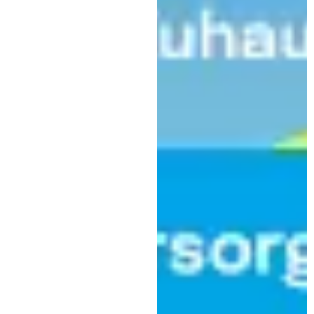
Kaufbeuren
Podcast
Der neue Klar.Text Podcast: 100
Jahre ASM – Ein Jahrhundert
Blasmusik und das große
Marsch-Tattoo am 18. Juli 2026