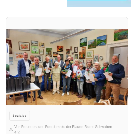
der Blauen Blume Schwaben e.V.
Kategorien
Soziales
Von
Freundes- und Foerderkreis der Blauen Blume Schwaben
Beitragsautor
e.V.