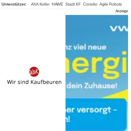
Unterstützer:
AXA Koller
HAWE
Stadt KF
Consilio
Agile Robots
Wir
sind
Kaufbeuren
Autor:
Freundes- und Foerderkreis