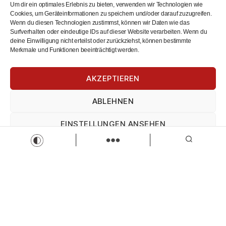
Einkaufsmöglichkeiten, Veranstaltungen und vieles mehr.
Um dir ein optimales Erlebnis zu bieten, verwenden wir Technologien wie
Täglich, aktuell, kostenlos. Wir sind Kaufbeuren: Deine
Cookies, um Geräteinformationen zu speichern und/oder darauf zuzugreifen.
Wenn du diesen Technologien zustimmst, können wir Daten wie das
zentrale Anlaufstelle für lokale Informationen und Services.
Surfverhalten oder eindeutige IDs auf dieser Website verarbeiten. Wenn du
deine Einwilligung nicht erteilst oder zurückziehst, können bestimmte
Merkmale und Funktionen beeinträchtigt werden.
AKZEPTIEREN
ABLEHNEN
EINSTELLUNGEN ANSEHEN
Suchen
Impressum
Datenschutz
Impressum
Kontakt
AGBs
Impressum
Datenschutz