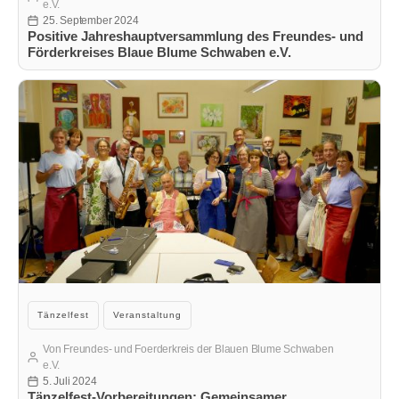
e.V.
25. September 2024
Veröffentlichungsdatum
Positive Jahreshauptversammlung des Freundes- und
Förderkreises Blaue Blume Schwaben e.V.
Kategorien
Tänzelfest
Veranstaltung
Von
Freundes- und Foerderkreis der Blauen Blume Schwaben
Beitragsautor
e.V.
5. Juli 2024
Veröffentlichungsdatum
Tänzelfest-Vorbereitungen: Gemeinsamer