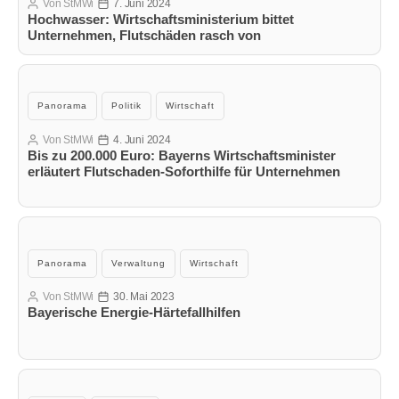
Von
StMWi
7. Juni 2024
Beitragsautor
Veröffentlichungsdatum
Hochwasser: Wirtschaftsministerium bittet
Unternehmen, Flutschäden rasch von
Sachverständigen dokumentieren zu lassen
Kategorien
Panorama
Politik
Wirtschaft
Von
StMWi
4. Juni 2024
Beitragsautor
Veröffentlichungsdatum
Bis zu 200.000 Euro: Bayerns Wirtschaftsminister
erläutert Flutschaden-Soforthilfe für Unternehmen
Kategorien
Panorama
Verwaltung
Wirtschaft
Von
StMWi
30. Mai 2023
Beitragsautor
Veröffentlichungsdatum
Bayerische Energie-Härtefallhilfen