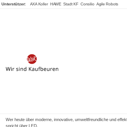
Unterstützer:
AXA Koller
HAWE
Stadt KF
Consilio
Agile Robots
Wir
sind
Kaufbeuren
YES-Company GmbH
Wer heute über moderne, innovative, umweltfreundliche und effek
spricht über LED.