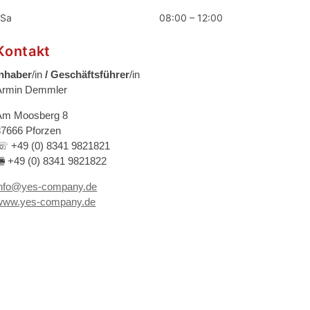
Sa
08:00 – 12:00
Kontakt
Inhaber
/in
/ Geschäftsführer
/in
Armin Demmler
Am Moosberg 8
87666 Pforzen
☏ +49 (0) 8341 9821821
🖷 +49 (0) 8341 9821822
info@yes-company.de
www.yes-company.de