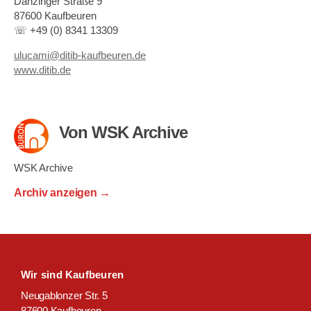
Danzinger Straße 9
87600 Kaufbeuren
☏ +49 (0) 8341 13309
ulucami@ditib-kaufbeuren.de
www.ditib.de
Von WSK Archive
WSK Archive
Archiv anzeigen
→
Wir sind Kaufbeuren
Neugablonzer Str. 5
87600 Kaufbeuren