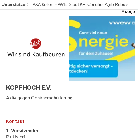
Unterstützer:
AXA Koller
HAWE
Stadt KF
Consilio
Agile Robots
Wir
sind
Kaufbeuren
KOPF HOCH E.V.
Aktiv gegen Gehirnerschütterung
Kontakt
1. Vorsitzender
Pit Ustorf