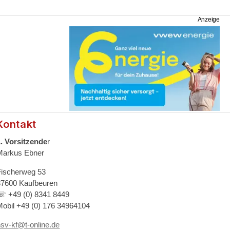
Kontakt
1. Vorsitzende
r
Markus Ebner
Fischerweg 53
87600 Kaufbeuren
☏ +49 (0) 8341 8449
Mobil +49 (0) 176 34964104
hsv-kf@t-online.de