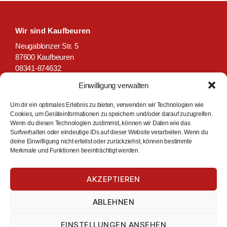
Wir sind Kaufbeuren
Neugablonzer Str. 5
87600 Kaufbeuren
08341-874632
Einwilligung verwalten
info@wir-sind-kaufbeuren.de
www.wir-sind-kaufbeuren.de
Um dir ein optimales Erlebnis zu bieten, verwenden wir Technologien wie
Cookies, um Geräteinformationen zu speichern und/oder darauf zuzugreifen.
Wenn du diesen Technologien zustimmst, können wir Daten wie das
mehr wissen. mehr
Surfverhalten oder eindeutige IDs auf dieser Website verarbeiten. Wenn du
deine Einwilligung nicht erteilst oder zurückziehst, können bestimmte
erreichen.
Merkmale und Funktionen beeinträchtigt werden.
Lokales, Lebendiges und Aktuelles
AKZEPTIEREN
Willkommen bei 'Wir sind Kaufbeuren' – deiner Plattform für
Kaufbeuren und Umgebung. Entdecke News, Jobs,
ABLEHNEN
Einkaufsmöglichkeiten, Veranstaltungen und vieles mehr.
Täglich, aktuell, kostenlos. Wir sind Kaufbeuren: Deine
EINSTELLUNGEN ANSEHEN