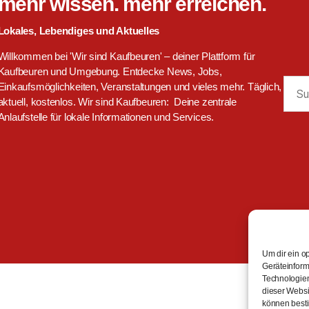
mehr wissen. mehr erreichen.
Lokales, Lebendiges und Aktuelles
Willkommen bei 'Wir sind Kaufbeuren' – deiner Plattform für
Kaufbeuren und Umgebung. Entdecke News, Jobs,
Such
Einkaufsmöglichkeiten, Veranstaltungen und vieles mehr. Täglich,
aktuell, kostenlos. Wir sind Kaufbeuren: Deine zentrale
Anlaufstelle für lokale Informationen und Services.
Um dir ein o
Geräteinform
Technologien
dieser Websit
können besti